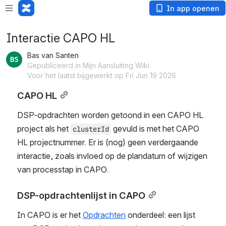
In app openen
Interactie CAPO HL
Bas van Santen
Gepubliceerd in Mijn Aansluiting Wiki
Voor het laatst bijgewerkt op Fri Jun 19 2026
CAPO HL
DSP-opdrachten worden getoond in een CAPO HL 
project als het 
 gevuld is met het CAPO 
clusterId
HL projectnummer. Er is (nog) geen verdergaande 
interactie, zoals invloed op de plandatum of wijzigen 
van processtap in CAPO. 
DSP-opdrachtenlijst in CAPO
In CAPO is er het 
Opdrachten
 onderdeel: een lijst 