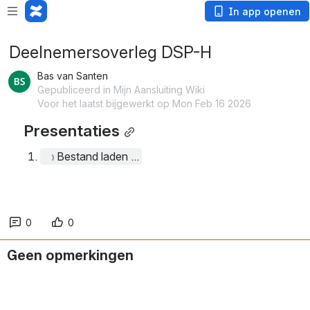
In app openen
Deelnemersoverleg DSP-H
Bas van Santen
Gepubliceerd in Mijn Aansluiting Wiki
Voor het laatst bijgewerkt op Mon Feb 16 2026
Presentaties
Bestand laden ...
0
0
Geen opmerkingen