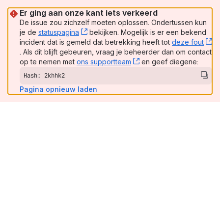
Er ging aan onze kant iets verkeerd
De issue zou zichzelf moeten oplossen. Ondertussen kun
je de
statuspagina
, (opens new window)
bekijken. Mogelijk is er een bekend
incident dat is gemeld dat betrekking heeft tot
deze fout
, (opens new window)
. Als dit blijft gebeuren, vraag je beheerder dan om contact
op te nemen met
ons supportteam
, (opens new window)
en geef diegene:
Hash: 2khhk2
Pagina opnieuw laden